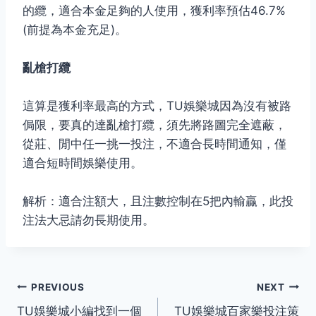
的纜，適合本金足夠的人使用，獲利率預估46.7%
(前提為本金充足)。
亂槍打纜
這算是獲利率最高的方式，TU娛樂城因為沒有被路
侷限，要真的達亂槍打纜，須先將路圖完全遮蔽，
從莊、閒中任一挑一投注，不適合長時間通知，僅
適合短時間娛樂使用。
解析：適合注額大，且注數控制在5把內輸贏，此投
注法大忌請勿長期使用。
Post
PREVIOUS
NEXT
TU娛樂城小編找到一個
TU娛樂城百家樂投注策