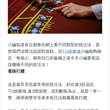
小編知道各位都會在網上看不同類型的投注法，當
然我們沒辦法說誰對誰錯，但
TU娛樂城
小編能夠確
定「每個人」都有自己的贏錢之道今天小編要來說
說幾種不同的投注法！
看路打纜
這是最常見也最常用的投注法，好比連3莊追莊、
TU娛樂城 連3閒追閒，追到斷龍為止，或是一單一
雙、兩單兩雙等等基本投注法都屬看路打纜。