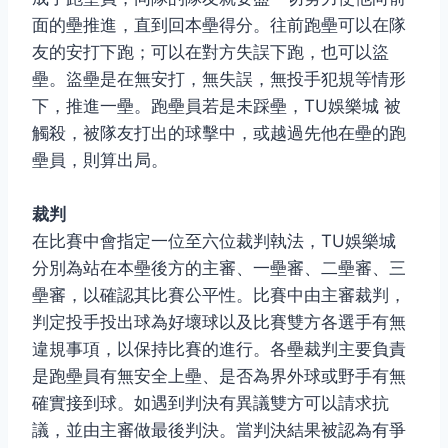
面的壘推進，直到回本壘得分。往前跑壘可以在隊
友的安打下跑；可以在對方失誤下跑，也可以盜
壘。盜壘是在無安打，無失誤，無投手犯規等情形
下，推進一壘。跑壘員若是未踩壘，TU娛樂城 被
觸殺，被隊友打出的球擊中，或越過先他在壘的跑
壘員，則算出局。
裁判
在比賽中會指定一位至六位裁判執法，TU娛樂城
分別為站在本壘後方的主審、一壘審、二壘審、三
壘審，以確認其比賽公平性。比賽中由主審裁判，
判定投手投出球為好壞球以及比賽雙方各選手有無
違規事項，以保持比賽的進行。各壘裁判主要負責
是跑壘員有無安全上壘、是否為界外球或野手有無
確實接到球。如遇到判決有異議雙方可以請求抗
議，並由主審做最後判決。當判決結果被認為有爭