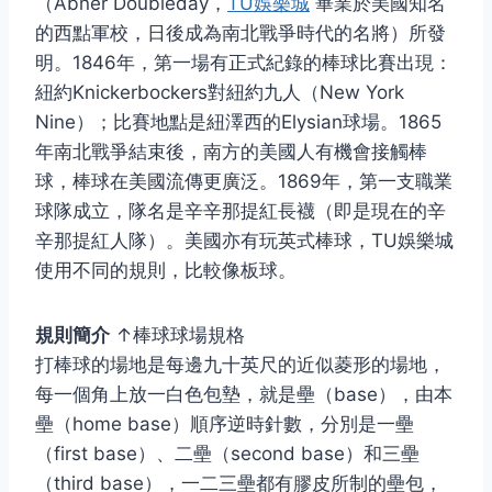
（Abner Doubleday，
TU娛樂城
畢業於美國知名
的西點軍校，日後成為南北戰爭時代的名將）所發
明。1846年，第一場有正式紀錄的棒球比賽出現：
紐約Knickerbockers對紐約九人（New York
Nine）；比賽地點是紐澤西的Elysian球場。1865
年南北戰爭結束後，南方的美國人有機會接觸棒
球，棒球在美國流傳更廣泛。1869年，第一支職業
球隊成立，隊名是辛辛那提紅長襪（即是現在的辛
辛那提紅人隊）。美國亦有玩英式棒球，TU娛樂城
使用不同的規則，比較像板球。
規則簡介
↑棒球球場規格
打棒球的場地是每邊九十英尺的近似菱形的場地，
每一個角上放一白色包墊，就是壘（base），由本
壘（home base）順序逆時針數，分別是一壘
（first base）、二壘（second base）和三壘
（third base），一二三壘都有膠皮所制的壘包，