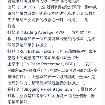
處理該打者所擊出的球，一般通稱為失誤。
出局（Out，O），進攻隊隊員被取消擊球、跑壘或
得分的權力或防守隊為使本隊改守為攻，使進攻隊
失去每局三次進攻的機會之一叫「出局」。[5]
打者
打擊率（Batting Average, AVG），安打數／打
數，打擊率代表一位打者能擊出安打的機率，是棒
球最原始簡單的數據之一。
打點（Run Batted In,RBI），打者藉由每次打席使
壘包上的跑壘者或打者本身跑回本壘得分。
上壘率（On-Base Percentage, OBP），（安打
+四壞保送+觸身球）/（打數+四壞保送+觸身球+高
飛犧牲打），上壘率代表一個球員能夠上壘而不是
出局的能力，是現代棒球最重要的數據之一。
長打率（Slugging Percentage, SLG），壘打數／
打數，意義是打者每個打席所能推進的壘包數，數
字越高越好。