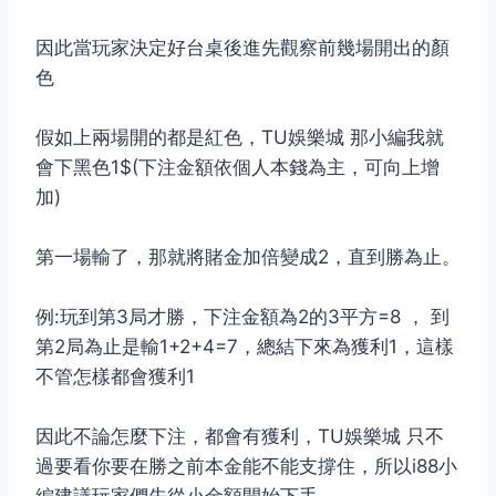
因此當玩家決定好台桌後進先觀察前幾場開出的顏
色
假如上兩場開的都是紅色，TU娛樂城 那小編我就
會下黑色1$(下注金額依個人本錢為主，可向上增
加)
第一場輸了，那就將賭金加倍變成2，直到勝為止。
例:玩到第3局才勝，下注金額為2的3平方=8 ， 到
第2局為止是輸1+2+4=7，總結下來為獲利1，這樣
不管怎樣都會獲利1
因此不論怎麼下注，都會有獲利，TU娛樂城 只不
過要看你要在勝之前本金能不能支撐住，所以i88小
編建議玩家們先從小金額開始下手