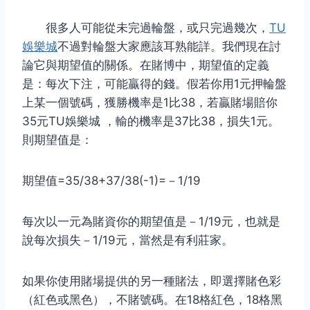
很多人可能從未完過輪盤，或只完過幾次，
TU
娛樂城
不過對輪盤大家應該耳熟能詳。我們現在討
論它與期望值的關係。在賭博中，期望值的定義
是：每次下注，可能贏得的錢。假若你用1元押輪盤
上某一個號碼，獲勝機率是1比38，若贏賭場賠你
35元TU娛樂城 ，輸的機率是37比38，損失1元。
則期望值是：
期望值=35/38+37/38(-1)=－1/19
每次以一元為賭資你的期望值是－1/19元，也就是
說每次損失－1/19元，當然是有利莊家。
如果你使用賭場提供的另一種賭法，即選擇賭色彩
（紅色或黑色），不賭號碼。在18格紅色，18格黑