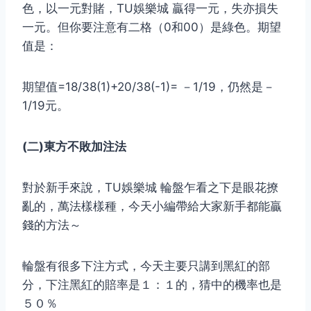
色，以一元對賭，TU娛樂城 贏得一元，失亦損失
一元。但你要注意有二格（0和00）是綠色。期望
值是：
期望值=18/38(1)+20/38(-1)= －1/19，仍然是－
1/19元。
(二)東方不敗加注法
對於新手來說，TU娛樂城 輪盤乍看之下是眼花撩
亂的，萬法樣樣種，今天小編帶給大家新手都能贏
錢的方法～
輪盤有很多下注方式，今天主要只講到黑紅的部
分，下注黑紅的賠率是１：１的，猜中的機率也是
５０％