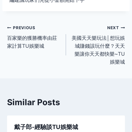
Post
PREVIOUS
NEXT
百家樂的獲勝機率由莊
美國天天樂玩法│想玩娛
navigation
家計算TU娛樂城
城賺錢該玩什麼？天天
樂讓你天天都快樂~TU
娛樂城
Similar Posts
戴子郎-經驗談TU娛樂城