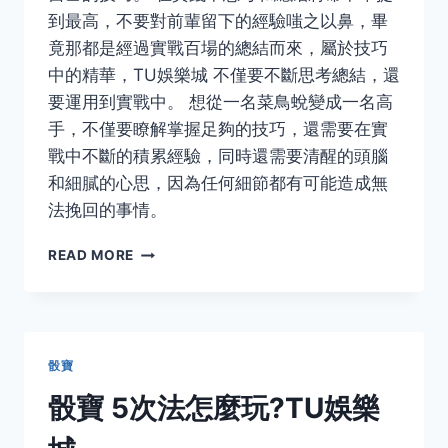
到最高，不要對前輩留下的經驗嗤之以鼻，畢
竟那都是經過實戰百場的總結而來，屬於技巧
中的精華，TU娛樂城 不僅要不斷思考總結，還
要運用到實戰中。 想從一名菜鳥蛻變成一名高
手，不僅要瞭解掌握足夠的技巧，還需要在實
戰中不斷的積累經驗，同時還需要清醒的頭腦
和細膩的心思，因為任何細節都有可能造成無
法挽回的事情。
骰
READ MORE
寶
新
手
須
注
骰寶
意
的
骰寶 5次法怎麼玩?TU娛樂
三
點