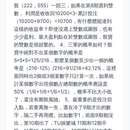
骰（222，555）一賠三，如果在第8期遇到雙
數， 利潤是收收回10200*3-累計投注
（10200+9700）=10700，有什麼纜能達到
這樣的收益率？即使沒遇上雙數或圍骰，也有
少少盈利。最大盈利點在於雙數或圍骰，骰寶
的雙數是很頻繁的。 4、三軍的概率如何？骰
寶中絕對不出某個數字的概率是
5*5*5=125/216，那麼某個數至少出一個的概
率是（216-125）/216=91/216=42.12%，這裡
面同時出2個或3個某數字只計算一次，如果統
計某個數字出現個數占總期數的概率應該是
50%（1/6+1/6+1/6=1/2），概率不比大小低
了，還沒有圍骰風險。 5、最重要的是投注切
入點，若要萬無一失，選在冷了9期才出的數
字，隔二手再用纜。比如數字1，前面9期都沒
出，第10期出了，TU娛樂城 11期和12期不