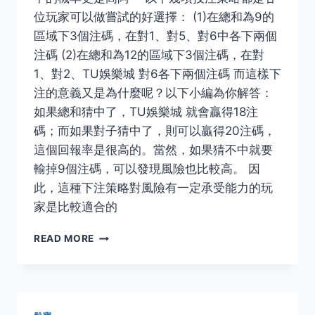
位玩家可以做嘗試的好選擇： (1)在總和為9的
區域下3個注碼，在對1、對5、對6中各下兩個
注碼 (2)在總和為12的區域下3個注碼，在對
1、對2、TU娛樂城 對6各下兩個注碼 而這樣下
注的意義又是為什麼呢？以下小編為你解答：
如果總和猜中了，TU娛樂城 就會贏得18注
碼；而如果對子猜中了，則可以贏得20注碼，
這個回報率是很高的。當然，如果猜不中就要
輸掉9個注碼，可以發現風險也比較高。 因
此，這種下注策略對風險有一定承受能力的玩
家是比較適合的
骰
READ MORE
寶
想
贏
大
錢