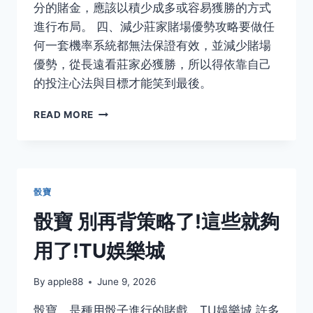
分的賭金，應該以積少成多或容易獲勝的方式
進行布局。 四、減少莊家賭場優勢攻略要做任
何一套機率系統都無法保證有效，並減少賭場
優勢，從長遠看莊家必獲勝，所以得依靠自己
的投注心法與目標才能笑到最後。
TU
READ MORE
娛
樂
城
骰
寶
骰寶
玩
家
骰寶 別再背策略了!這些就夠
4
點
用了!TU娛樂城
技
巧
By
apple88
June 9, 2026
必
學！
骰寶，是種用骰子進行的賭戲，TU娛樂城 許多