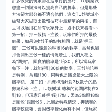
許多骰寶的玩家都在追求好的技巧，TU娛樂城
想盡一切辦法可以提高自己的勝率，但是那些
方法卻大部分都不適合他們，這次TU娛樂城小
編幫大家擷取出骰報技巧中最精華的兩招，而
且可以適用在所有玩家身上，還不快來看看~~
第一招：押三骰指下注後，玩家們所押的最後
結果，如果3枚骰子的點數相同，就是”押三
骰”，三骰可以隨意的壓1到6的數字，當然也能
押會開出三骰一樣的情況發生，我們又稱之
為”圍寶”。 圍寶的賠率是1賠30，所以當玩家
每下一注，就能得到30倍的賠率，三骰的賠率
是特例，為1賠180，同時也是賭桌最大上限的
賠率額。 第二招：押總和指針對3枚骰子的點
數總和來下注，TU娛樂城 總和的範圍限制在3
到18，但玩家只能押4到17點，因為3點跟18點
是圍骰1跟圍骰6，此屬於特殊情況，押總和的
賠率較複雜，會因機率變化而有不同，但玩家