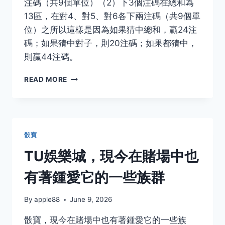
注碼（共9個單位）（2）下3個注碼在總和為
13區，在對4、對5、對6各下兩注碼（共9個單
位）之所以這樣是因為如果猜中總和，贏24注
碼；如果猜中對子，則20注碼；如果都猜中，
則贏44注碼。
骰
READ MORE
寶
必
勝
賺
錢
骰寶
攻
略
TU娛樂城，現今在賭場中也
TU
娛
有著鍾愛它的一些族群
樂
城
By
apple88
June 9, 2026
骰寶，現今在賭場中也有著鍾愛它的一些族