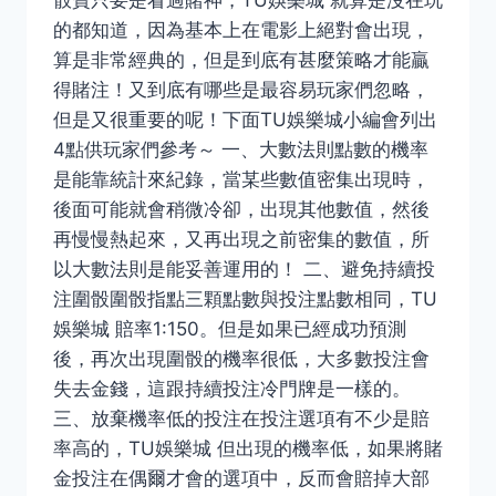
城
的都知道，因為基本上在電影上絕對會出現，
算是非常經典的，但是到底有甚麼策略才能贏
得賭注！又到底有哪些是最容易玩家們忽略，
但是又很重要的呢！下面TU娛樂城小編會列出
4點供玩家們參考～ 一、大數法則點數的機率
是能靠統計來紀錄，當某些數值密集出現時，
後面可能就會稍微冷卻，出現其他數值，然後
再慢慢熱起來，又再出現之前密集的數值，所
以大數法則是能妥善運用的！ 二、避免持續投
注圍骰圍骰指點三顆點數與投注點數相同，TU
娛樂城 賠率1:150。但是如果已經成功預測
後，再次出現圍骰的機率很低，大多數投注會
失去金錢，這跟持續投注冷門牌是一樣的。
三、放棄機率低的投注在投注選項有不少是賠
率高的，TU娛樂城 但出現的機率低，如果將賭
金投注在偶爾才會的選項中，反而會賠掉大部