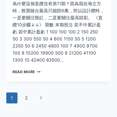
為什麼這個直纜沒有第11期？因為我在海立方
時，骰寶賭台最高只能賠6萬，所以設計纜時，
一是要關注限紅，二是要關注最高賠彩。 《直
纜10步驟↓↓》 期數 本期投注 若不中累計盈
虧 若中累計盈虧 1 100 100 100 2 150 250
50 3 300 550 50 4 600 1150 50 5 1200
2350 50 6 2450 4800 100 7 4900 9700
100 8 10200 19900 500 9 21200 41100
1300 10 42400 83500…
線
READ MORE
上
骰
寶
TU
Page
Next
1
2
娛
樂
navigation
Page
城
│