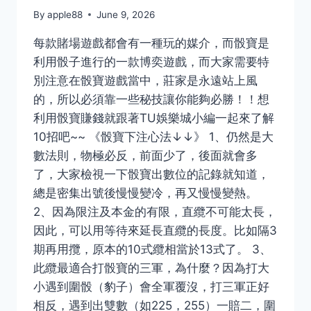
了!TU
By
apple88
June 9, 2026
娛
樂
每款賭場遊戲都會有一種玩的媒介，而骰寶是
城
利用骰子進行的一款博奕遊戲，而大家需要特
別注意在骰寶遊戲當中，莊家是永遠站上風
的，所以必須靠一些秘技讓你能夠必勝！！想
利用骰寶賺錢就跟著TU娛樂城小編一起來了解
10招吧~~ 《骰寶下注心法↓↓》 1、仍然是大
數法則，物極必反，前面少了，後面就會多
了，大家檢視一下骰寶出數位的記錄就知道，
總是密集出號後慢慢變冷，再又慢慢變熱。
2、因為限注及本金的有限，直纜不可能太長，
因此，可以用等待來延長直纜的長度。比如隔3
期再用攬，原本的10式纜相當於13式了。 3、
此纜最適合打骰寶的三軍，為什麼？因為打大
小遇到圍骰（豹子）會全軍覆沒，打三軍正好
相反，遇到出雙數（如225，255）一賠二，圍