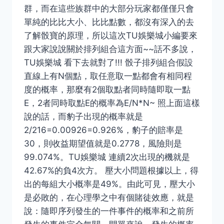
群，而在這些族群中的大部分玩家都僅僅只會
單純的比比大小、比比點數，都沒有深入的去
了解骰寶的原理，所以這次TU娛樂城小編要來
跟大家說說關於排列組合這方面~~話不多說，
TU娛樂城 看下去就對了!!! 骰子排列組合假設
直線上有N個點，取任意取一點都會有相同程
度的概率，那麼有2個取點者同時隨即取一點
E，2者同時取點E的概率為E/N*N~ 照上面這樣
說的話，而豹子出現的概率就是
2/216=0.00926=0.926%，豹子的賠率是
30，則收益期望值就是0.2778，風險則是
99.074%。TU娛樂城 連續2次出現的機就是
42.67%的負4次方。 壓大小問題根據以上，得
出的每組大小概率是49%。由此可見，壓大小
是必敗的，在心理學之中有個賭徒效應，就是
說：隨即序列發生的一件事件的概率和之前所