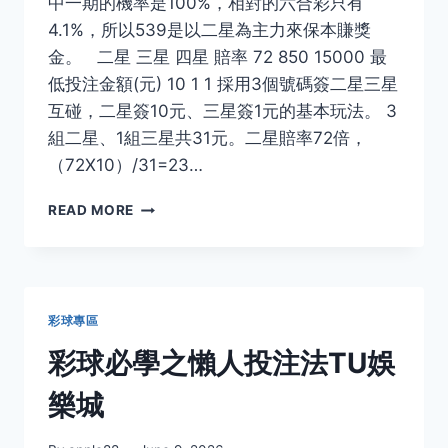
中一期的機率是100%，相對的六合彩只有
4.1%，所以539是以二星為主力來保本賺獎
金。 二星 三星 四星 賠率 72 850 15000 最
低投注金額(元) 10 1 1 採用3個號碼簽二星三星
互碰，二星簽10元、三星簽1元的基本玩法。 3
組二星、1組三星共31元。二星賠率72倍，
（72X10）/31=23…
今
READ MORE
彩
539
保
本
不
彩球專區
賠
投
彩球必學之懶人投注法TU娛
注
玩
樂城
法
TU