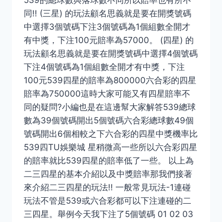
539的總球數與落球數不同所以賠率也有所不
同!! (三星) 的玩法顧名思義就是要在開獎號碼
中選擇3個號碼下注3個號碼為1個組數全開才
有中獎，下注100元賠率為57000。 (四星) 的
玩法顧名思義就是要在開獎號碼中選擇4個號碼
下注4個號碼為1個組數全開才有中獎，下注
100元539四星的賠率為800000六合彩的四星
賠率為750000這時大家可能又有四星賠率不
同的疑問?小編也是在這邊幫大家解答539總球
數為39個號碼開出5個號碼六合彩總球數49個
號碼開出6個相較之下六合彩的四星中獎機率比
539四TU娛樂城 星稍微高一些所以六合彩四星
的賠率就比539四星的賠率低了一些。 以上為
二三四星的基本介紹以及中獎賠率那我們接著
來介紹二三四星的玩法!! 一般常見玩法-1連碰
玩法不管是539或六合彩都可以下注連碰的二
三四星。舉例今天我下注了5個號碼 01 02 03