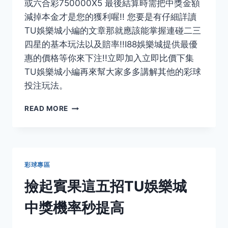
或六合彩750000X5 最後結算時需把中獎金額
減掉本金才是您的獲利喔!! 您要是有仔細詳讀
TU娛樂城小編的文章那就應該能掌握連碰二三
四星的基本玩法以及賠率!!I88娛樂城提供最優
惠的價格等你來下注!!立即加入立即比價下集
TU娛樂城小編再來幫大家多多講解其他的彩球
投注玩法。
TU
READ MORE
娛
樂
城
今
彩
彩球專區
539
跟
撿起賓果這五招TU娛樂城
六
合
中獎機率秒提高
彩
怎