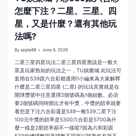
怎麼下注？二星、三星、四
星，又是什麼？還有其他玩
法嗎?
By
apple88
June 9, 2026
二星三星四星玩法二星三星四星應該是一般大
眾及玩家熟知的玩法之一，TU娛樂城 此玩法可
套用在539跟六合彩都適用!!小編來為大家解釋
什麼是二星三星四星 (二星) 的玩法其實就是在
開球獎號中任意選擇2個號碼為1個組數。必須
要2個號碼同時開出才有中獎，中獎的賠率就要
看您是下注六合彩還是539一般539二星下注
100元中獎的賠率是5300六合彩是5700為什
麼一樣是2星賠率卻不一樣呢?因為六和彩跟