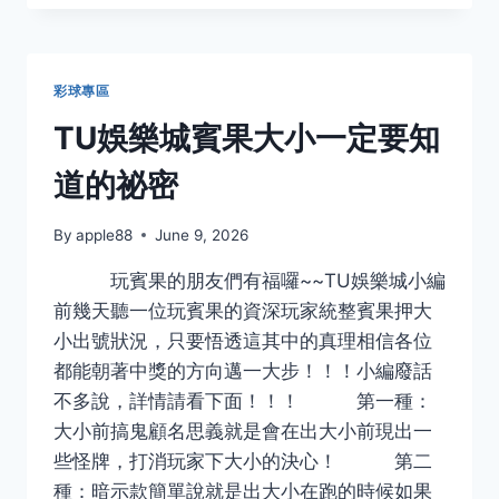
樂
城
今
彩
彩球專區
539
贏
TU娛樂城賓果大小一定要知
錢
方
道的祕密
法
全
By
apple88
June 9, 2026
攻
略
玩賓果的朋友們有福囉~~TU娛樂城小編
前幾天聽一位玩賓果的資深玩家統整賓果押大
小出號狀況，只要悟透這其中的真理相信各位
都能朝著中獎的方向邁一大步！！！小編廢話
不多說，詳情請看下面！！！ 第一種：
大小前搞鬼顧名思義就是會在出大小前現出一
些怪牌，打消玩家下大小的決心！ 第二
種：暗示款簡單說就是出大小在跑的時候如果