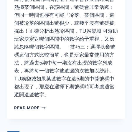
熱捧某個區間，在該區間，號碼會非常活躍；
但同一時間也極有可能「冷落」某個區間，這
個被冷落的區間出號很少，或幾乎沒有號碼被
搖出！正確分析出熱冷區間，TU娛樂城 可幫助
玩家決定對哪個區間中的數字給予重視，又應
該忽略哪個數字區間。 技巧三：選擇捨棄號
碼這個方式比較簡單，也是玩家最常使用的方
法，將過去5期中每一期沒有出現的數字列成
表，再將每一個數字被遺漏的次數加以統計。
TU娛樂城如果某些數字在這5期的中獎號碼中
都出現了，那麼在選擇下期號碼時可考慮適當
避開這些數字。
大
READ MORE
樂
透
基
本