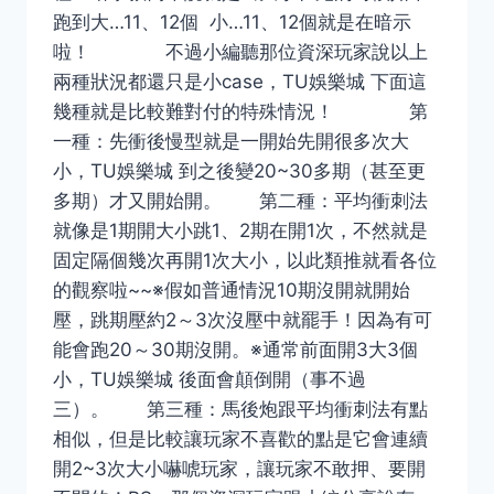
跑到大…11、12個 小…11、12個就是在暗示
啦！ 不過小編聽那位資深玩家說以上
兩種狀況都還只是小case，TU娛樂城 下面這
幾種就是比較難對付的特殊情況！ 第
一種：先衝後慢型就是一開始先開很多次大
小，TU娛樂城 到之後變20~30多期（甚至更
多期）才又開始開。 第二種：平均衝刺法
就像是1期開大小跳1、2期在開1次，不然就是
固定隔個幾次再開1次大小，以此類推就看各位
的觀察啦~~※假如普通情況10期沒開就開始
壓，跳期壓約2～3次沒壓中就罷手！因為有可
能會跑20～30期沒開。※通常前面開3大3個
小，TU娛樂城 後面會顛倒開（事不過
三）。 第三種：馬後炮跟平均衝刺法有點
相似，但是比較讓玩家不喜歡的點是它會連續
開2~3次大小嚇唬玩家，讓玩家不敢押、要開