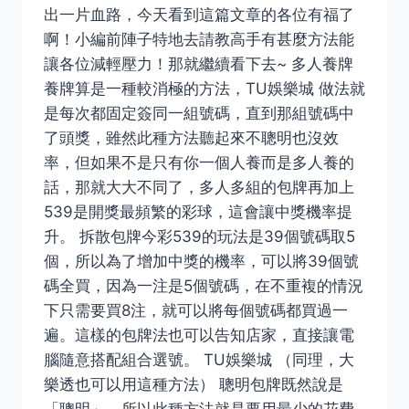
出一片血路，今天看到這篇文章的各位有福了
啊！小編前陣子特地去請教高手有甚麼方法能
讓各位減輕壓力！那就繼續看下去~ 多人養牌
養牌算是一種較消極的方法，TU娛樂城 做法就
是每次都固定簽同一組號碼，直到那組號碼中
了頭獎，雖然此種方法聽起來不聰明也沒效
率，但如果不是只有你一個人養而是多人養的
話，那就大大不同了，多人多組的包牌再加上
539是開獎最頻繁的彩球，這會讓中獎機率提
升。 拆散包牌今彩539的玩法是39個號碼取5
個，所以為了增加中獎的機率，可以將39個號
碼全買，因為一注是5個號碼，在不重複的情況
下只需要買8注，就可以將每個號碼都買過一
遍。這樣的包牌法也可以告知店家，直接讓電
腦隨意搭配組合選號。 TU娛樂城 （同理，大
樂透也可以用這種方法） 聰明包牌既然說是