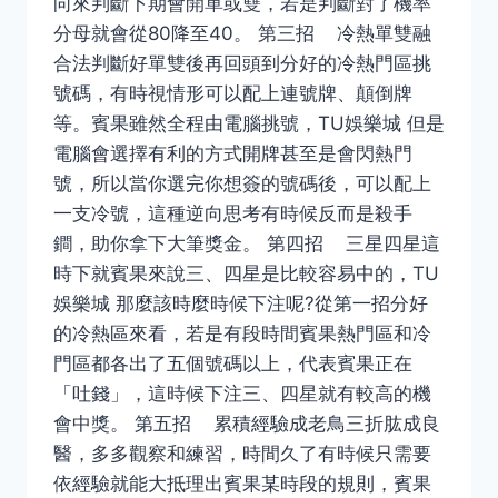
向來判斷下期會開單或雙，若是判斷對了機率
分母就會從80降至40。 第三招 冷熱單雙融
合法判斷好單雙後再回頭到分好的冷熱門區挑
號碼，有時視情形可以配上連號牌、顛倒牌
等。賓果雖然全程由電腦挑號，TU娛樂城 但是
電腦會選擇有利的方式開牌甚至是會閃熱門
號，所以當你選完你想簽的號碼後，可以配上
一支冷號，這種逆向思考有時候反而是殺手
鐧，助你拿下大筆獎金。 第四招 三星四星這
時下就賓果來說三、四星是比較容易中的，TU
娛樂城 那麼該時麼時候下注呢?從第一招分好
的冷熱區來看，若是有段時間賓果熱門區和冷
門區都各出了五個號碼以上，代表賓果正在
「吐錢」，這時候下注三、四星就有較高的機
會中獎。 第五招 累積經驗成老鳥三折肱成良
醫，多多觀察和練習，時間久了有時候只需要
依經驗就能大抵理出賓果某時段的規則，賓果