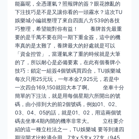
能贏呢，全憑運氣？照報牌的簽？眼花撩亂的
下注技巧是不是又讓你看的一頭霧水？這次TU
娛樂城小編就整理了來自四面八方539的各技
巧整理，希望能對你有益！ 養牌首先最重
要的是千萬不要在同一期下重金簽，這中的機
率真的是太難了，養牌最大的好處就是可以
「資金控管」，當運氣來了重的時候就是大筆
的了，所以耐心是必備要素，在此有個養牌小
技巧：鎖定一組簽4個號碼買四合，TU娛樂城
每次只用25元玩，一年本金7,925元，若是中
一次四合169,150就回大本了啊。 坐車十分
簡單的下注法，就是用每個星期六所開出的號
碼，由小排到大的前2個號碼，例如01、02、
03、04、05的話，就是01、02，用這兩個號
碼去坐車4期內開的機率非常大。 立柱要介
紹的這一種立柱法之一，TU娛樂城 要等到連四
期沒開才比較適合用。7支x 5支x 27支（945