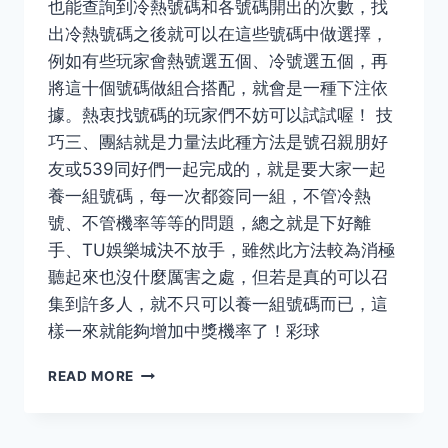
也能查詢到冷熱號碼和各號碼開出的次數，找
出冷熱號碼之後就可以在這些號碼中做選擇，
例如有些玩家會熱號選五個、冷號選五個，再
將這十個號碼做組合搭配，就會是一種下注依
據。熱衷找號碼的玩家們不妨可以試試喔！ 技
巧三、團結就是力量法此種方法是號召親朋好
友或539同好們一起完成的，就是要大家一起
養一組號碼，每一次都簽同一組，不管冷熱
號、不管機率等等的問題，總之就是下好離
手、TU娛樂城決不放手，雖然此方法較為消極
聽起來也沒什麼厲害之處，但若是真的可以召
集到許多人，就不只可以養一組號碼而已，這
樣一來就能夠增加中獎機率了！彩球
TU
READ MORE
娛
樂
城