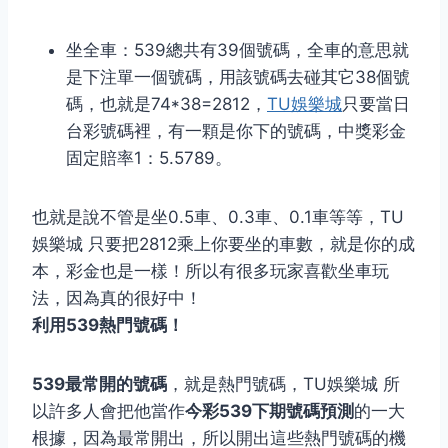
坐全車：539總共有39個號碼，全車的意思就
是下注單一個號碼，用該號碼去碰其它38個號
碼，也就是74*38=2812，
TU娛樂城
只要當日
台彩號碼裡，有一顆是你下的號碼，中獎彩金
固定賠率1：5.5789。
也就是說不管是坐0.5車、0.3車、0.1車等等，TU
娛樂城 只要把2812乘上你要坐的車數，就是你的成
本，彩金也是一樣！所以有很多玩家喜歡坐車玩
法，因為真的很好中！
利用539熱門號碼！
539最常開的號碼
，就是熱門號碼，TU娛樂城 所
以許多人會把他當作
今彩539下期號碼預測
的一大
根據，因為最常開出，所以開出這些熱門號碼的機