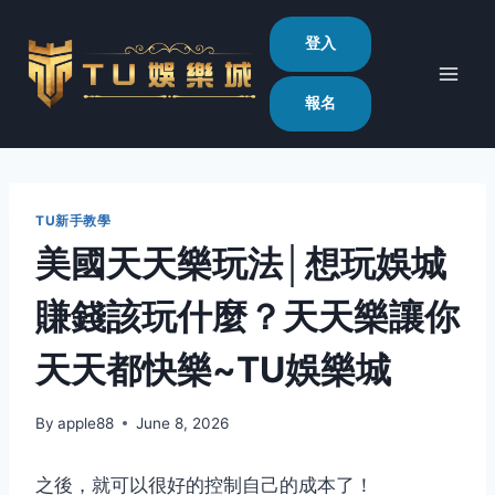
Skip
to
登入
content
報名
TU新手教學
美國天天樂玩法│想玩娛城
賺錢該玩什麼？天天樂讓你
天天都快樂~TU娛樂城
By
apple88
June 8, 2026
之後，就可以很好的控制自己的成本了！