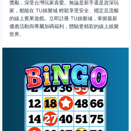
獎勵，深受台灣玩家喜愛。無論是新手還是資深玩
家，都能在 TU娛樂城 輕鬆享受安全、穩定且流暢
的線上賓果遊戲。立即註冊 TU娛樂城，掌握最新
優惠活動與專屬加碼福利，體驗更精彩的線上娛樂
世界。