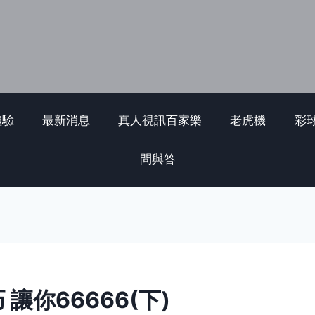
體驗
最新消息
真人視訊百家樂
老虎機
彩
問與答
 讓你66666(下)