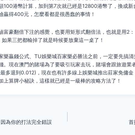
100港幣計算，加到第7次就已經是12800港幣了，換成新台
險贏得400元，怎麼看都是很愚蠢的事情！
驗富豪翻倍下注的感覺，也要用矩形式翻倍法，也就是用2：
，如果三把都輸掉了就是時候要放棄這一桌了！
家樂贏錢公式、TU娛樂城百家樂必勝法之前，一定要先搞清
錢。現在澳門的賭場為了要吸引玩家去玩，賭場會跟旅遊業
最多退到0.012)，現在也有許多線上娛樂城推出莊家免傭
加上算牌小秘訣，這樣就已經是一級棒的攻略方法了！
 因為你的打法完全錯誤
首