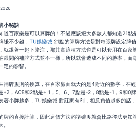
 2026
牌小秘訣
知道百家樂是可以算牌的！不過應該絕大多數人都知道21點
牌賺不少錢，
TU娛樂城
21點的算牌方法是對每張牌設定牌
，就跟著一起下賭注，那其實這種方法也是可以套用在百家
莊跟閒的補牌方式並不一樣，所以就會造成不同的勝率，而
一定的影響。
由補牌規則的換算，在百家贏面就大的是4附近的數字，在經
+2，ACE和2點是+ 1，5、6、7點是-2，8點是-1，9和
表著小牌越多，TU娛樂城 對莊家有利，相反負值越多的話
的牌的直接計算，因此這個方法的準確度就會比路徑法更加
大。