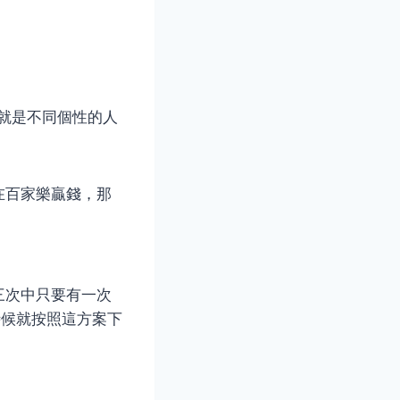
說就是不同個性的人
在百家樂贏錢，那
三次中只要有一次
時候就按照這方案下