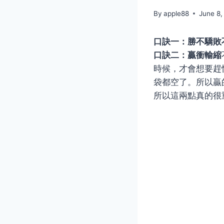
By
apple88
June 8,
口訣一：勝不驕敗
口訣二：贏衝輸縮
時候，才會想要趕
袋都空了。所以贏
所以這兩點真的很