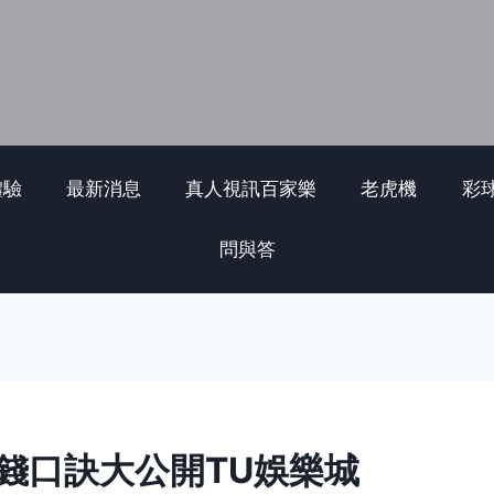
體驗
最新消息
真人視訊百家樂
老虎機
彩
問與答
贏錢口訣大公開TU娛樂城