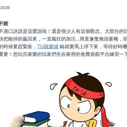
 2026
不餒
不過口訣說是這麼說啦！還是很少人有這個觀念。大部分的
快把輸掉的贏回來，一直瘋狂的加注…簡直像隻無頭蒼蠅，
的時候要趕緊衝，
TU娛樂城
輸就要馬上停下來，等待好時
重要！想玩百家樂的玩家們先在家裡的免費遊戲平台練習一