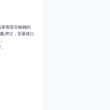
玩家都是在輸錢的
胡亂押注，至最後口
機。
下。