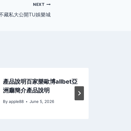
NEXT
不藏私大公開TU娛樂城
產品說明百家樂歐博allbet亞
百家樂
洲廳簡介產品說明
樂兩招
By
apple88
June 5, 2026
By
apple88