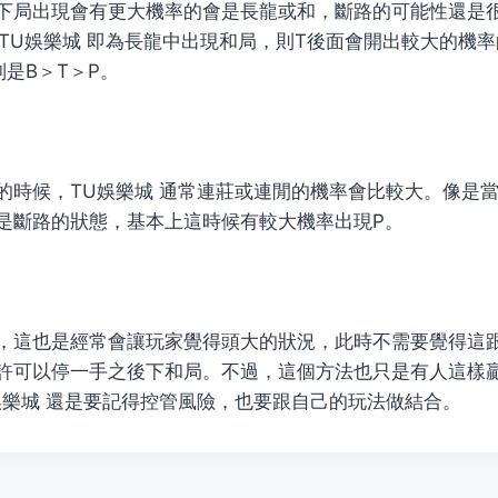
下局出現會有更大機率的會是長龍或和，斷路的可能性還是
時，TU娛樂城 即為長龍中出現和局，則T後面會開出較大的機
是B＞T＞P。
時候，TU娛樂城 通常連莊或連閒的機率會比較大。像是當路為
是斷路的狀態，基本上這時候有較大機率出現P。
，這也是經常會讓玩家覺得頭大的狀況，此時不需要覺得這
許可以停一手之後下和局。不過，這個方法也只是有人這樣
娛樂城 還是要記得控管風險，也要跟自己的玩法做結合。