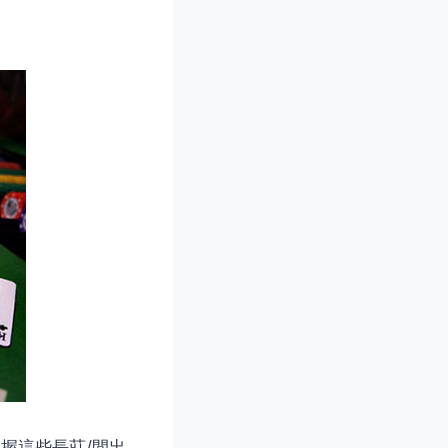
握這些長莊/閒出