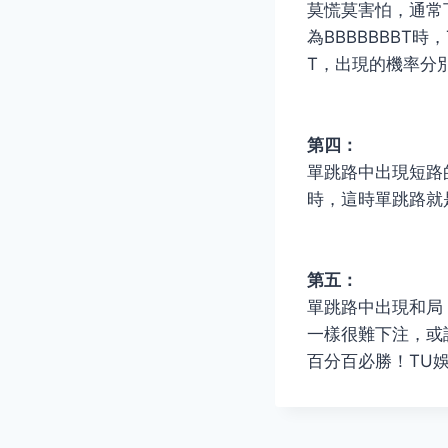
莫慌莫害怕，通常
為BBBBBBBT
T，出現的機率分別
第四：
單跳路中出現短路的
時，這時單跳路就
第五：
單跳路中出現和局
一樣很難下注，或
百分百必勝！TU