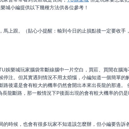
娛樂城小編提供以下幾種方法供各位參考！
，馬上跟。（貼心小提醒：輸到今日的止損點後一定要收手
TU娛樂城玩家腦袋常斷線腦中一片空白，買莊、買閒在腦海
候停注。但其實遇到情況不用太煩惱，小編知道一個簡單的
斷路後還是會有較大的機率仍然會開出本來出長龍的那邊。 
，P為長龍斷路，那一般情況下P後面出現的會有較大機率的仍是
局的時候，也會有很多玩家不知道該怎麼辦，但小編要告訴