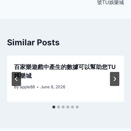
號TU娛樂城
Similar Posts
百家樂遊戲中產生的數據可以幫助您TU
娛樂城
By
apple88
June 8, 2026