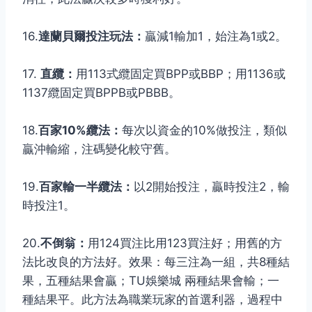
16.
達蘭貝爾投注玩法：
贏減1輸加1，始注為1或2。
17.
直纜：
用113式纜固定買BPP或BBP；用1136或
1137纜固定買BPPB或PBBB。
18.
百家10%纜法：
每次以資金的10%做投注，類似
贏沖輸縮，注碼變化較守舊。
19.
百家輸一半纜法：
以2開始投注，贏時投注2，輸
時投注1。
20.
不倒翁：
用124買注比用123買注好；用舊的方
法比改良的方法好。效果：每三注為一組，共8種結
果，五種結果會贏；TU娛樂城 兩種結果會輸；一
種結果平。此方法為職業玩家的首選利器，過程中