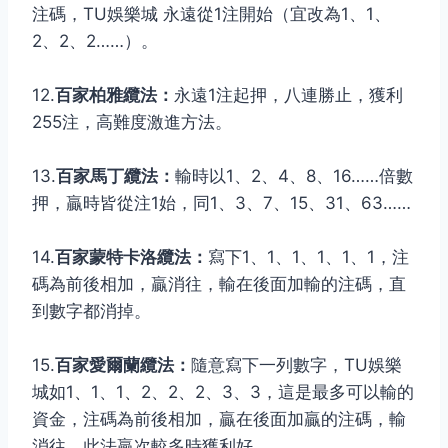
注碼，TU娛樂城 永遠從1注開始（宜改為1、1、
2、2、2……）。
12.
百家柏雅纜法：
永遠1注起押，八連勝止，獲利
255注，高難度激進方法。
13.
百家馬丁纜法：
輸時以1、2、4、8、16……倍數
押，贏時皆從注1始，同1、3、7、15、31、63……
14.
百家蒙特卡洛纜法：
寫下1、1、1、1、1、1，注
碼為前後相加，贏消往，輸在後面加輸的注碼，直
到數字都消掉。
15.
百家愛爾蘭纜法：
隨意寫下一列數字，TU娛樂
城如1、1、1、2、2、2、3、3，這是最多可以輸的
資金，注碼為前後相加，贏在後面加贏的注碼，輸
消往，此法贏次較多時獲利好。