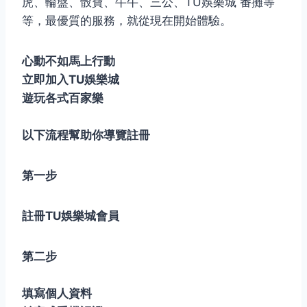
虎、輪盤、骰寶、牛牛、三公、TU娛樂城 番攤等
等，最優質的服務，就從現在開始體驗。
心動不如馬上行動
立即加入TU娛樂城
遊玩各式百家樂
以下流程幫助你導覽註冊
第一步
註冊TU娛樂城會員
第二步
填寫個人資料