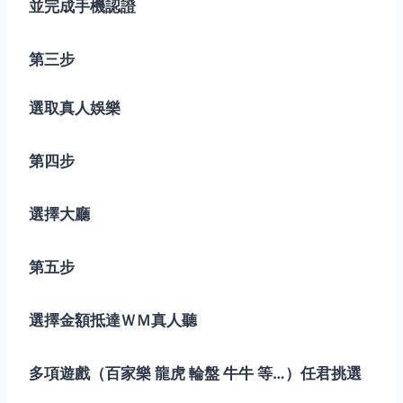
並完成手機認證
第三步
選取真人娛樂
第四步
選擇大廳
第五步
選擇金額
抵達ＷＭ真人聽
多項遊戲（百家樂 龍虎 輪盤 牛牛 等…）任君挑選