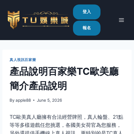
Skip
to
登入
content
報名
真人視訊百家樂
產品說明百家樂TC歐美廳
簡介產品說明
By
apple88
June 5, 2026
TC歐美真人廳擁有合法經營牌照，真人輪盤、21點
等等多樣遊戲任您挑選，各國美女荷官為您服務，
另外還提供手機線上真人視訊。更特別的是TC真人