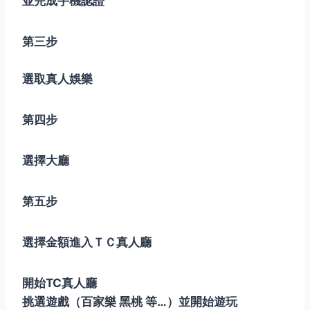
並完成手機認證
第三步
選取真人娛樂
第四步
選擇大廳
第五步
選擇金額
進入ＴＣ真人廳
開始TC真人廳
挑選遊戲（百家樂 黑桃 等…）並開始遊玩