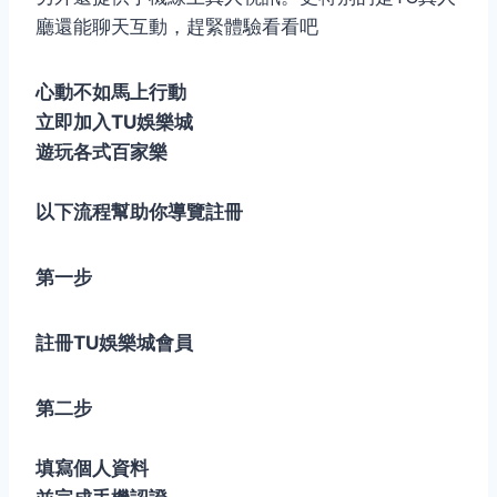
廳還能聊天互動，趕緊體驗看看吧
心動不如馬上行動
立即加入TU娛樂城
遊玩各式百家樂
以下流程幫助你導覽註冊
第一步
註冊TU娛樂城會員
第二步
填寫個人資料