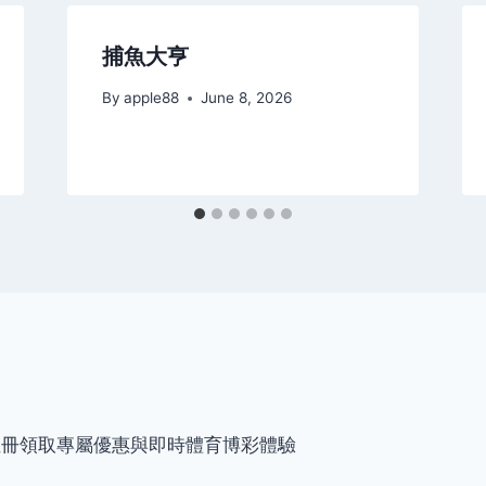
捕魚大亨
By
apple88
June 8, 2026
全註冊領取專屬優惠與即時體育博彩體驗