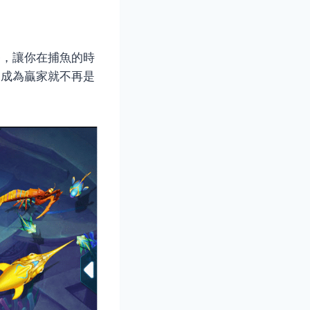
，讓你在捕魚的時
，成為贏家就不再是
!