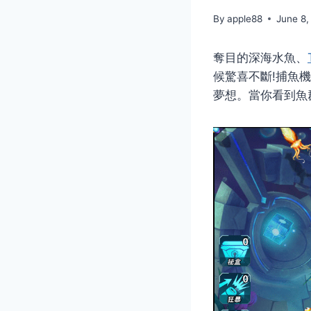
By
apple88
June 8,
奪目的深海水魚、
候驚喜不斷!捕魚
夢想。當你看到魚