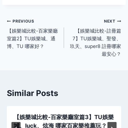
Post
PREVIOUS
NEXT
【娛樂城比較-百家樂廳
【娛樂城比較-註冊篇
navigation
室篇2】TU娛樂城、通
7】TU娛樂城、聖發、
博、TU 哪家好？
玖天、super8 註冊哪家
最安心？
Similar Posts
【娛樂城比較-百家樂廳室篇3】TU娛樂
城、luck、炫海 哪家百家樂推薦玩？