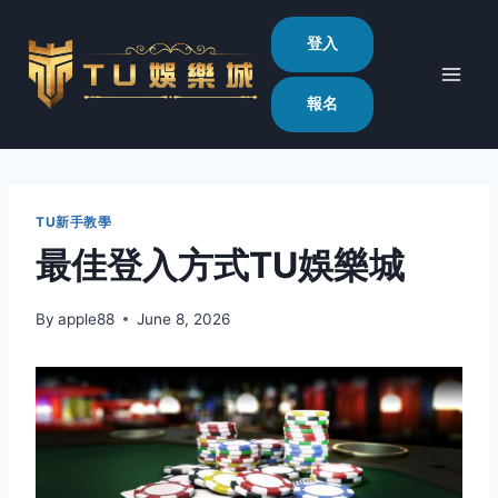
Skip
to
登入
content
報名
TU新手教學
最佳登入方式TU娛樂城
By
apple88
June 8, 2026