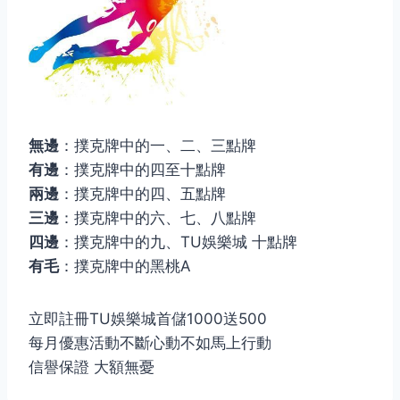
無邊
：撲克牌中的一、二、三點牌
有邊
：撲克牌中的四至十點牌
兩邊
：撲克牌中的四、五點牌
三邊
：撲克牌中的六、七、八點牌
四邊
：撲克牌中的九、TU娛樂城 十點牌
有毛
：撲克牌中的黑桃A
立即註冊TU娛樂城首儲1000送500
每月優惠活動不斷心動不如馬上行動
信譽保證 大額無憂