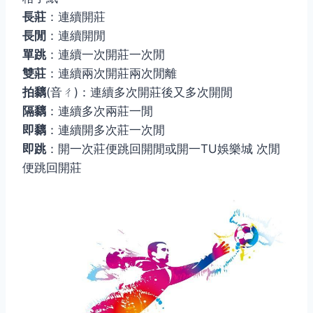
長莊
：連續開莊
長閒
：連續開閒
單跳
：連續一次開莊一次閒
雙莊
：連續兩次開莊兩次閒離
拍黐
(音ㄔ)：連續多次開莊後又多次開閒
隔黐
：連續多次兩莊一閒
即黐
：連續開多次莊一次閒
即跳
：開一次莊便跳回開閒或開一TU娛樂城 次閒
便跳回開莊