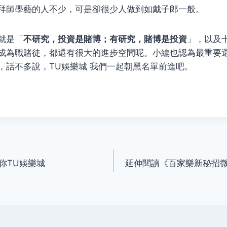
拜師學藝的人不少，可是卻很少人做到如戴子郎一般。
就是「
不研究，投資是賭博；有研究，賭博是投資
」，以及
成為職賭徒，都還有很大的進步空間呢。小編也認為最重要
，話不多說，TU娛樂城 我們一起朝黑名單前進吧。
你TU娛樂城
延伸閱讀《百家樂新秘招