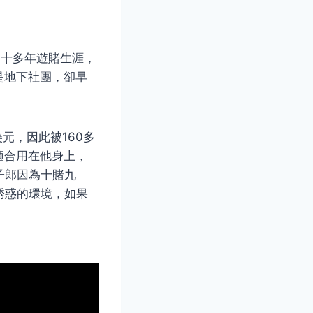
十多年遊賭生涯，
是地下社團，卻早
美元，因此被160多
適合用在他身上，
子郎因為十賭九
誘惑的環境，如果