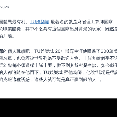
 2026
團體戰最有利。
TU娛樂城
最著名的就是麻省理工算牌團隊，
尖職業賭徒，其中不乏具有這個團隊出身背景的玩家，雖然
喻戶曉。
郎
的個人戰績吧，TU娛樂城 20年博弈生涯他賺進了600萬
黑名單，也曾經被世界列為不受歡迎人物。十賭九輸似乎不
玩21點都必須遵循十誡十要，做不到其餘都是空談。如今戴
的人都追隨在他門下，TU娛樂城 拜他為師，他說“賭場是很
夠克服這種誘惑，這些人就可能是真正贏到錢的人 “。