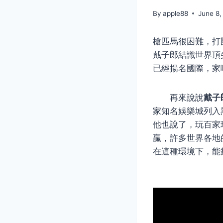
By
apple88
June 8,
槍匹馬很困難，打
戴子郎結識世界頂
已經揚名國際，家
再來說說
戴子
家知名娛樂城列入
他也說了，玩百家
贏，許多世界各地
在這種環境下，能