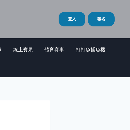
登入
報名
球
線上賓果
體育賽事
打打魚捕魚機