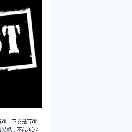
玩家，不管是百家
遊戲，不能3心2