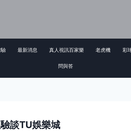
體驗
最新消息
真人視訊百家樂
老虎機
彩
問與答
經驗談TU娛樂城