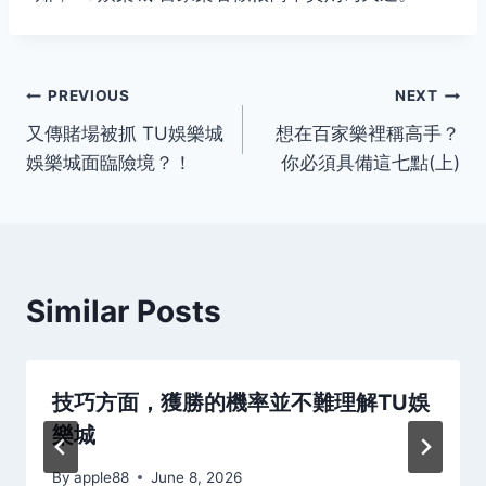
Post
PREVIOUS
NEXT
又傳賭場被抓 TU娛樂城
想在百家樂裡稱高手？
navigation
娛樂城面臨險境？！
你必須具備這七點(上)
Similar Posts
技巧方面，獲勝的機率並不難理解TU娛
樂城
By
apple88
June 8, 2026