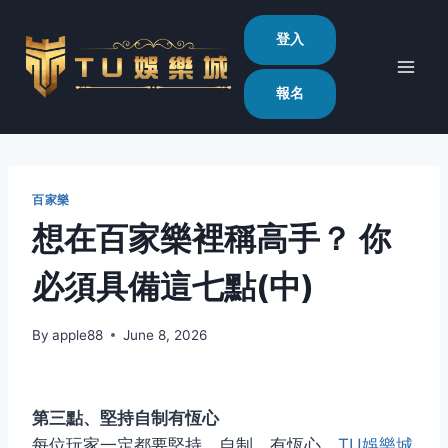
Skip
to
登入
content
報名
百家樂
想在百家樂裡稱高手？ 你
必須具備這七點(中)
By
apple88
June 8, 2026
第三點、堅持自制有恆心
每位玩家一定都要堅持、自制、有恆心。
TU娛樂城