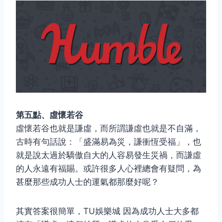
第五點、虛懷若谷
虛懷若谷也就是謙虛，而所謂謙虛也就是不自滿，
古時有句話說：「盛滿易為災，謙衝恆受福」，也
就是說太過於驕傲自大的人容易發生災禍，而謙虛
的人永遠有福賜。或許很多人心裡總會有疑問，為
甚麼那些成功人士的運氣都那麼好呢？
其實答案很簡單，TU娛樂城 因為成功人士大多都