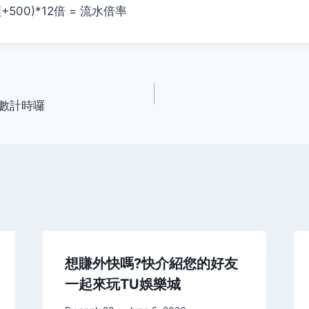
500)*12倍 = 流水倍率
數計時囉
想賺外快嗎?快介紹您的好友
一起來玩TU娛樂城