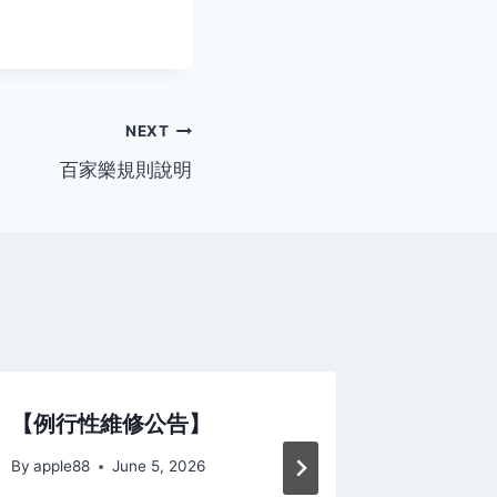
NEXT
百家樂規則說明
【例行性維修公告】
TU娛
By
apple88
June 5, 2026
By
apple88