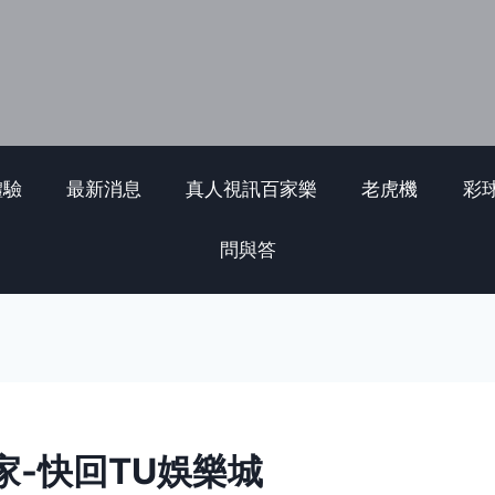
體驗
最新消息
真人視訊百家樂
老虎機
彩
問與答
家-快回TU娛樂城