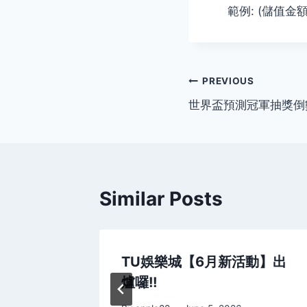
範例: (儲值金額+
Post
PREVIOUS
世界盃預測冠軍抽獎倒
navigation
Similar Posts
倒數計時
TU娛樂城【6月新活動】出
爐囉!!