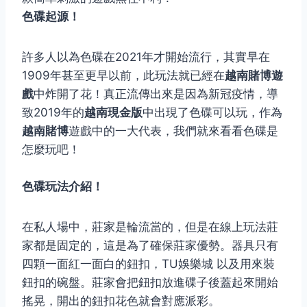
色碟起源！
許多人以為色碟在2021年才開始流行，其實早在
1909年甚至更早以前，此玩法就已經在
越南賭博遊
戲
中炸開了花！真正流傳出來是因為新冠疫情，導
致2019年的
越南現金版
中出現了色碟可以玩，作為
越南賭博
遊戲中的一大代表，我們就來看看色碟是
怎麼玩吧！
色碟玩法介紹！
在私人場中，莊家是輪流當的，但是在線上玩法莊
家都是固定的，這是為了確保莊家優勢。器具只有
四顆一面紅一面白的鈕扣，TU娛樂城 以及用來裝
鈕扣的碗盤。莊家會把鈕扣放進碟子後蓋起來開始
搖晃，開出的鈕扣花色就會對應派彩。