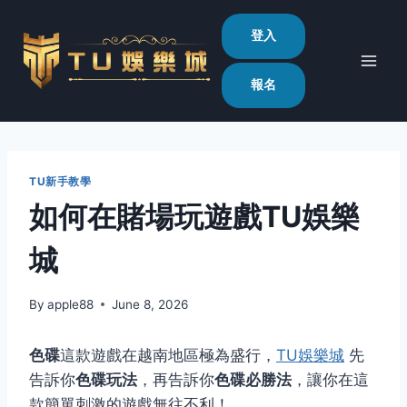
Skip
to
登入
content
報名
TU新手教學
如何在賭場玩遊戲TU娛樂
城
By
apple88
June 8, 2026
色碟
這款遊戲在越南地區極為盛行，
TU娛樂城
先
告訴你
色碟玩法
，再告訴你
色碟必勝法
，讓你在這
款簡單刺激的遊戲無往不利！