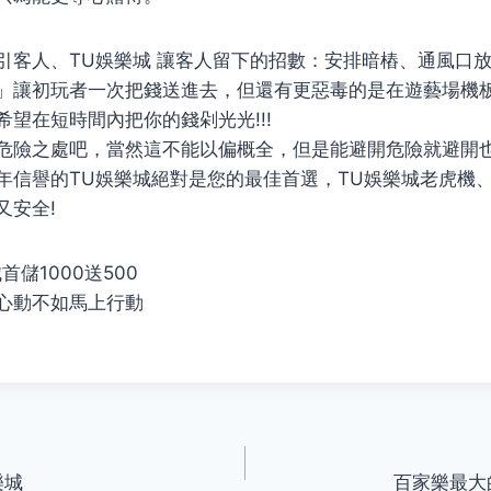
引客人、TU娛樂城 讓客人留下的招數：安排暗樁、通風口
」讓初玩者一次把錢送進去，但還有更惡毒的是在遊藝場機
望在短時間內把你的錢剁光光!!!
危險之處吧，當然這不能以偏概全，但是能避開危險就避開
年信譽的TU娛樂城絕對是您的最佳首選，TU娛樂城老虎機
又安全!
儲1000送500
心動不如馬上行動
樂城
百家樂最大