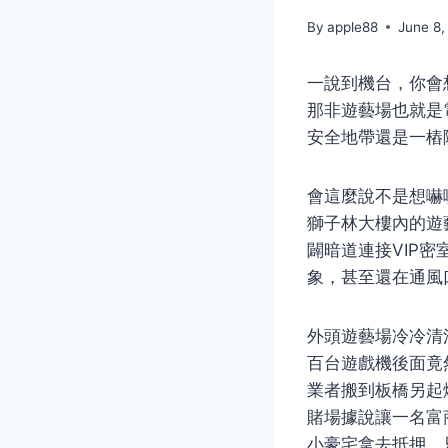
By
apple88
June 8,
一說到機台，你會
那非遊藝場也就是
安全地帶還是一樁
會這麼說不是想嚇
獅子林大樓內的遊
闢暗道連接VIP
象，甚至還在通風
外頭遊藝場冷冷清
百台遊戲機後面竟
業者搬到板橋另起
賭場據說讓一名富
小豪宅拿去抵押，