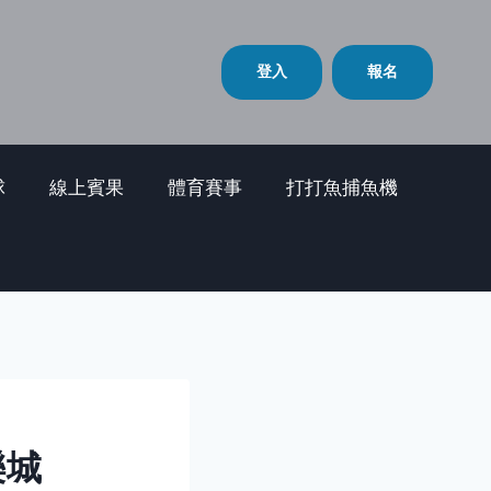
登入
報名
球
線上賓果
體育賽事
打打魚捕魚機
樂城