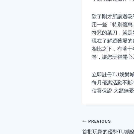
除了剛才所講過吸
用一些「特別優惠
符咒的菜刀，就是希
現在了解遊藝場的
相比之下，有著十
等，讓您玩得開心
立即註冊TU娛樂城首
每月優惠活動不斷
信譽保證 大額無憂
Post
PREVIOUS
首批玩家的優勢TU娛