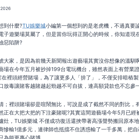
 2026
想到什麼?
TU娛樂城
小編第一個想到的是老虎機，不過真要
電子遊樂場莫屬了，但是當你玩得正開心的時候，你知道現
險惡陷阱?
唬大家，是因為前幾天新聞報出遊藝場其實沒你想像的溫馴
藝場在今年五月被抄掉199台電玩機台，雖然表面上有營業
密室在裡頭經營賭場，為了讓更多人「拚了」，不僅安排暗樁
口放毒讓賭客越賭越起勁越不可自拔，連高額貸款也不忘參
清；裡頭賭場卻是喧鬧無比，可說是成了截然不同的對比，
然正在大把大把的下注豪賭呢?其實這間遊藝場今年5月已經
爐灶，TU娛樂城 不僅成功復活還挾帶著高漲聲勢搬回原本地
商慘輸1億多元，連律師也抵擋不住誘惑輸了一千多萬，把自
只為能更專心賭博。