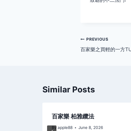
Post
PREVIOUS
百家樂之買輕的一方T
navigation
Similar Posts
贏多輸少
百家樂 柏雅纜法
By
apple88
June 8, 2026