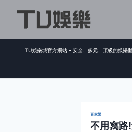
Skip
to
content
TU娛樂城官方網站 – 安全、多元、頂級的娛樂
百家樂
不用寫路