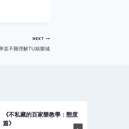
NEXT
率並不難理解TU娛樂城
《不私藏的百家樂教學：態度
你玩得
篇》
賭場中