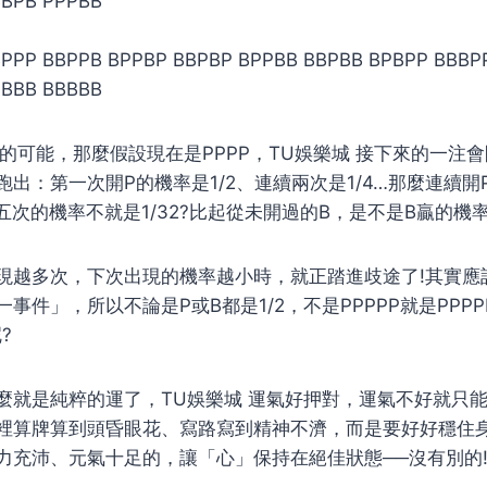
BBPB PPPBB
PPP BBPPB BPPBP BBPBP BPPBB BBPBB BPBPP BBBP
PBBB BBBBB
的可能，那麼假設現在是PPPP，TU娛樂城 接下來的一注
出：第一次開P的機率是1/2、連續兩次是1/4…那麼連續開
開五次的機率不就是1/32?比起從未開過的B，是不是B贏的機
現越多次，下次出現的機率越小時，就正踏進歧途了!其實應
事件」，所以不論是P或B都是1/2，不是PPPPP就是PPP
?
麼就是純粹的運了，TU娛樂城 運氣好押對，運氣不好就只
裡算牌算到頭昏眼花、寫路寫到精神不濟，而是要好好穩住
力充沛、元氣十足的，讓「心」保持在絕佳狀態──沒有別的