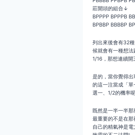
PBBBB PPBPB P
莊開頭的組合↓
BPPPP BPPPB BB
BPBBP BBBBP B
列出來後會有32種
候就會有一種想法跑
1/16，那想連續
是的，當你覺得出
的這一注當成「單一
選一、1/2的機率呢
既然是一半一半那
最重要的不是在那
自己的精氣神是電
致霸的不二法門!