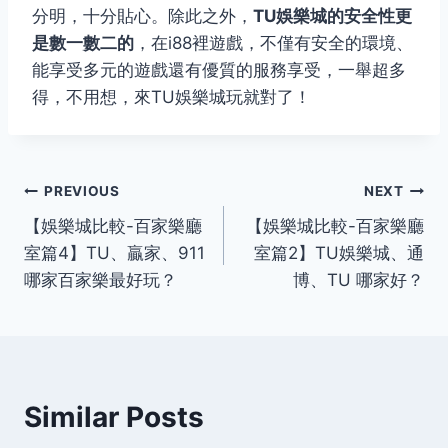
分明，十分貼心。除此之外，
TU娛樂城的安全性更
是數一數二的
，在i88裡遊戲，不僅有安全的環境、
能享受多元的遊戲還有優質的服務享受，一舉超多
得，不用想，來TU娛樂城玩就對了！
Post
PREVIOUS
NEXT
【娛樂城比較-百家樂廳
【娛樂城比較-百家樂廳
navigation
室篇4】TU、贏家、911
室篇2】TU娛樂城、通
哪家百家樂最好玩？
博、TU 哪家好？
Similar Posts