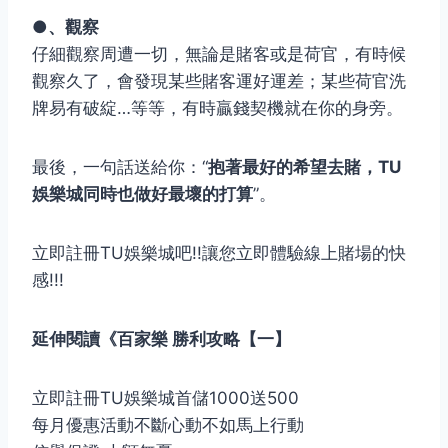
●
、觀察
仔細觀察周遭一切，無論是賭客或是荷官，有時候
觀察久了，會發現某些賭客運好運差；某些荷官洗
牌易有破綻…等等，有時贏錢契機就在你的身旁。
最後，一句話送給你：“
抱著最好的希望去賭，TU
娛樂城同時也做好最壞的打算
”。
立即註冊TU娛樂城吧!!讓您立即體驗線上賭場的快
感!!!
延伸閱讀《百家樂 勝利攻略【一】
立即註冊TU娛樂城首儲1000送500
每月優惠活動不斷心動不如馬上行動